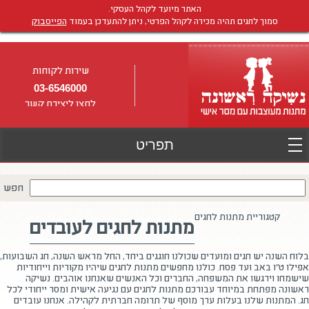
האתר מיועד לקהל העסקי.
סמוך לחגים תהיה מכירה לקהל הפרטי, ניתן להתעדכן בעמוד
הפייסבוק
שירות לקוחות
03-6546000
לחצו ליצירת קשר
חפש
קטגוריית מתנות לחגים
מתנות לחגים לעובדים
בלוח השנה יש חגים ומועדים שכולנו חוגגים ביחד, החל מראש השנה, חג השבועות,
אפילו ט"ו באב ועד פסח. כולנו מחפשים מתנות לחגים שיהיו מקוריות וייחודיות
שישמחו וירגשו את המשפחה, החברים וכל האנשים שאנחנו אוהבים. נשיקה
ראשונה מפתחת במיוחד עבורכם מתנות לחגים עם נגיעה אישית ומסר ייחודי לכל
חג. המתנות שלנו בעלות ערך מוסף של תרומה חברתית לקהילה. אנחנו עובדים