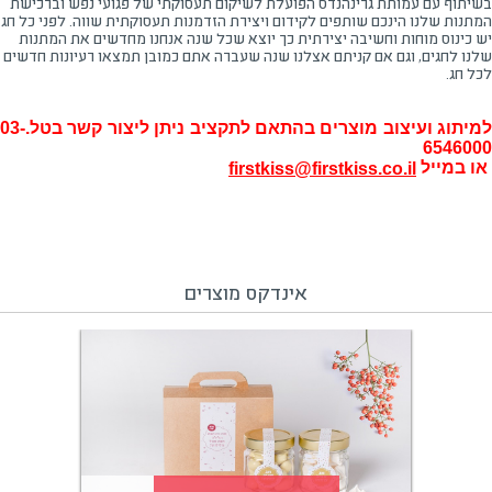
בשיתוף עם עמותת גרינהנדס הפועלת לשיקום תעסוקתי של פגועי נפש וברכישת
המתנות שלנו הינכם שותפים לקידום ויצירת הזדמנות תעסוקתית שווה. לפני כל חג
יש כינוס מוחות וחשיבה יצירתית כך יוצא שכל שנה אנחנו מחדשים את המתנות
שלנו לחגים, וגם אם קניתם אצלנו שנה שעברה אתם כמובן תמצאו רעיונות חדשים
לכל חג.
למיתוג ועיצוב מוצרים בהתאם לתקציב ניתן ליצור קשר בטל.03-
6546000
או במייל
firstkiss@firstkiss.co.il
אינדקס מוצרים