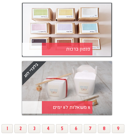
פנטון ברכות
8 משאלות ל8 ימים
1
2
3
4
5
6
7
8
9