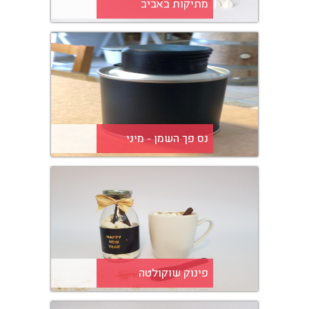
מתיקות באביב
נס פך השמן - מיני
פינוק שוקולטה