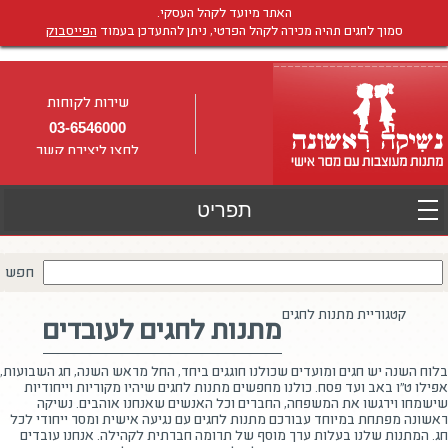
האתר מיועד לקהל העסקי.
סמוך לחגים תהיה מכירה לקהל הפרטי, ניתן להתעדכן בעמוד
הפייסבוק
שירות לקוחות
03-6546000
לחצו ליצירת קשר
חפש
קטגוריית מתנות לחגים
מתנות לחגים לעובדים
בלוח השנה יש חגים ומועדים שכולנו חוגגים ביחד, החל מראש השנה, חג השבועות,
אפילו ט"ו באב ועד פסח. כולנו מחפשים מתנות לחגים שיהיו מקוריות וייחודיות
שישמחו וירגשו את המשפחה, החברים וכל האנשים שאנחנו אוהבים. נשיקה
ראשונה מפתחת במיוחד עבורכם מתנות לחגים עם נגיעה אישית ומסר ייחודי לכל
חג. המתנות שלנו בעלות ערך מוסף של תרומה חברתית לקהילה. אנחנו עובדים