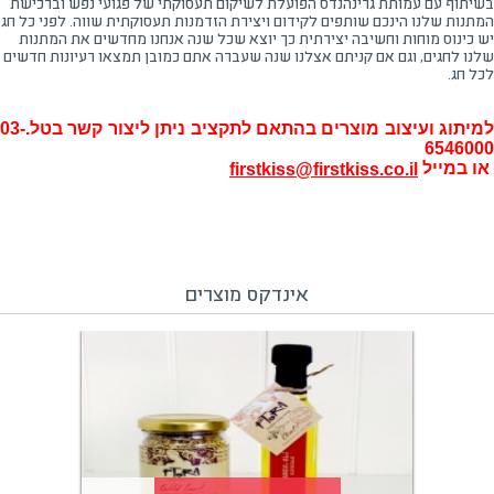
בשיתוף עם עמותת גרינהנדס הפועלת לשיקום תעסוקתי של פגועי נפש וברכישת
המתנות שלנו הינכם שותפים לקידום ויצירת הזדמנות תעסוקתית שווה. לפני כל חג
יש כינוס מוחות וחשיבה יצירתית כך יוצא שכל שנה אנחנו מחדשים את המתנות
שלנו לחגים, וגם אם קניתם אצלנו שנה שעברה אתם כמובן תמצאו רעיונות חדשים
לכל חג.
למיתוג ועיצוב מוצרים בהתאם לתקציב ניתן ליצור קשר בטל.03-
6546000
או במייל
firstkiss@firstkiss.co.il
אינדקס מוצרים