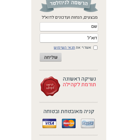
אשר\י את
תנאי השימוש