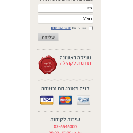
אשר\י את
תנאי השימוש