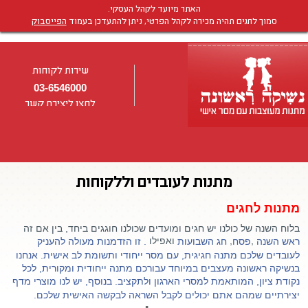
האתר מיועד לקהל העסקי.
סמוך לחגים תהיה מכירה לקהל הפרטי, ניתן להתעדכן בעמוד
הפייסבוק
שירות לקוחות
03-6546000
לחצו ליצירת קשר
מתנות לעובדים וללקוחות
מתנות לחגים
בלוח השנה של כולנו יש חגים ומועדים שכולנו חוגגים ביחד, בין אם זה
,
,
ואפילו
ראש השנה
פסח
חג השבועות
. זו הזדמנות מעולה להעניק
לעובדים שלכם מתנה חגיגית, עם מסר ייחודי ותשומת לב אישית. אנחנו
בנשיקה ראשונה מעצבים במיוחד עבורכם מתנה ייחודית ומקורית, לכל
נקודת ציון, המותאמת למסרי הארגון ולתקציב. בנוסף, יש לנו מוצרי מדף
יצירתיים שמהם אתם יכולים לקבל השראה לבקשה האישית שלכם.