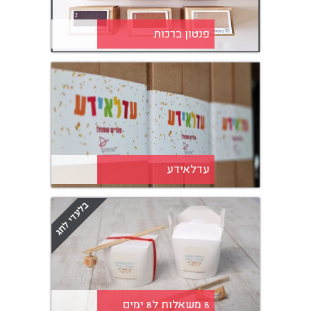
פנטון ברכות
עדלאידע
8 משאלות ל8 ימים