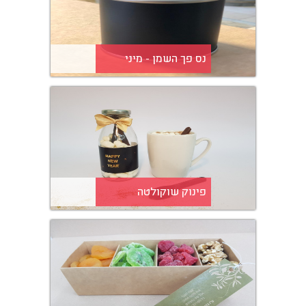
נס פך השמן - מיני
פינוק שוקולטה