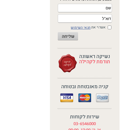
אשר\י את
תנאי השימוש