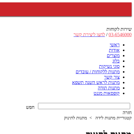
שירות לקוחות
03-6546000
/
לחצו ליצירת קשר
ראשי
אודות
מוצרים
בלוג
סוגי נשיקות
מתנות ללקוחות / עובדים
צור קשר
מתנות לראש השנה תשפא
מתנות תודה
קופסאות מגנט
חפש
חזרה
קטגוריית מתנות לידה > מתנות לתינוק