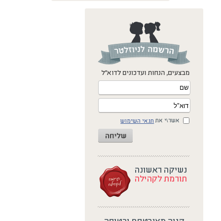
אשר\י את
תנאי השימוש