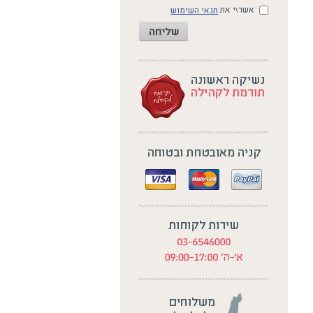
אשר\י את
תנאי השימוש