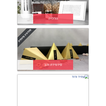
הללויה
פירמידת זהב