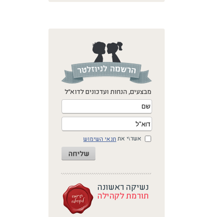
אשר\י את
תנאי השימוש