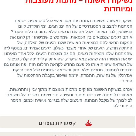
נשיקה ראשונה – מתנות מעוצבות
ומיוחדות
נשיקה ראשונה מעצבת מתנות עם מסר אישי לכל סיטואציה. יש את
המתנות למצבים הסטנדרטיים של החיים: חגים, ימי הולדת, ליום
הנישואין, לבר מצווה.. אבל מה עם הרגעים שלא כתובים בלוח השנה?
אותם רגעים שנמצאים בין הכסאות, שמחפשים שמישהו ייתן להם את
המקום הראוי להם במציאות האישית שלנו: רגעים של הצלחה, של
התחלה חדשה, רגעים של אחרי משבר וכשלון, רגעים אמיתיים. בנוסף לזה
שהמתנות שלנו מנציחות רגעים, הם גם מעצבות רגעים. לכל אחד מאיתנו
יש את המשהו הזה שהוא צמא שיקרה, שהוא זקוק לדחיפה קלה, לניצוץ
של השראה שיצית אותו כל פעם מחדש לקראת החלום הזה ופה אנחנו גם
נכנסים לתמונה. מסרים מלאי חזון והשראה שנותנים לכל אחד זריקת
אנדרנלין של נחישות, התמדה, יוזמה ושיפור בקבלת ההחלטות של
החיים.
אנחנו בנשיקה ראשונה מפיקים מתנות מעוצבות מתוך עניין והתרגשות.
מאחורי כל מתנה יש כינוס מוחות וחשיבה תוך שימת דגש רב על תשומת
לב לצורך של מקבל המתנה, העיצוב שלה בנגיעה אישית וכמובן המסר
הייחודי לה.
קטגוריות מוצרים