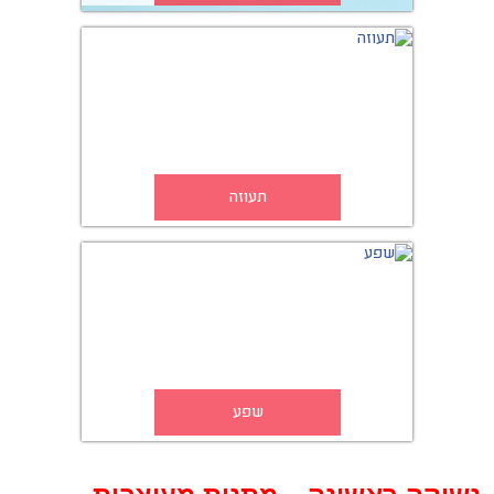
תעוזה
שפע