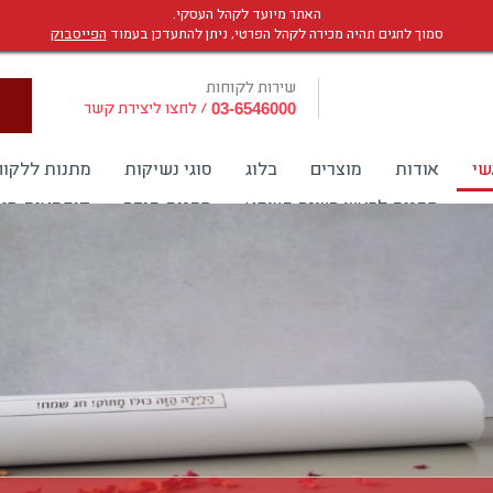
האתר מיועד לקהל העסקי.
סמוך לחגים תהיה מכירה לקהל הפרטי, ניתן להתעדכן בעמוד
הפייסבוק
שירות לקוחות
/
לחצו ליצירת קשר
03-6546000
שי
אודות
מוצרים
בלוג
סוגי נשיקות
מתנות ללקוח
מתנות לראש השנה תשפא
מתנות תודה
קופסאות מגנ