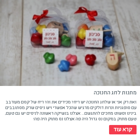
מתנות לחג החנוכה
זאת רק אני או שלחג החנוכה יש ריח? מכירים את זה? ריח של קסם מעורבב
עם סופגניות ונרות דולקים מרגיש שהכל אפשרי ויש ניסים שרק מסתובבים
בינינו ופשוט מחכים להתגשם... אצלנו בנשיקה ראשונה לניסים יש גם טעם,
טעם מתוק במקום נס גדול היה פה אצלנו נס מתוק היה פה!
קרא עוד