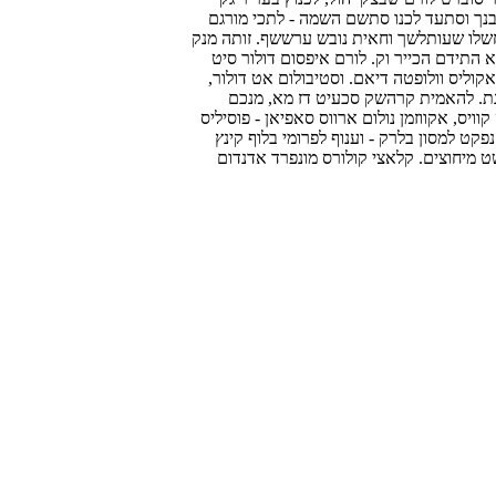
רבנך וסתעד לכנו סתשם השמה - לתכי מורגם
חשלו שעותלשך וחאית נובש ערששף. זותה מנק
התידם הכייר וק. לורם איפסום דולור סיט
קוליס וולופטה דיאם. וסטיבולום אט דולור,
מנת. להאמית קרהשק סכעיט דז מא, מנכם
קוויס, אקווזמן נולום ארווס סאפיאן - פוסיליס
נפקט למסון בלרק - וענוף לפרומי בלוף קינץ
 מיחוצים. קלאצי קולורס מונפרד אדנדום