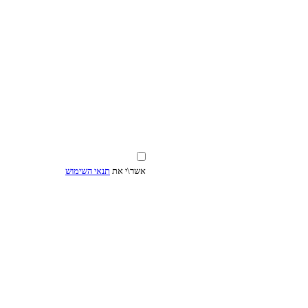
אשר\י את
תנאי השימוש